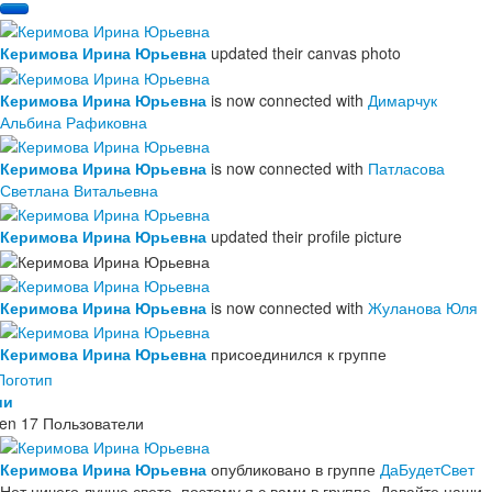
Керимова Ирина Юрьевна
updated their canvas photo
Керимова Ирина Юрьевна
is now connected with
Димарчук
Альбина Рафиковна
Керимова Ирина Юрьевна
is now connected with
Патласова
Светлана Витальевна
Керимова Ирина Юрьевна
updated their profile picture
Керимова Ирина Юрьевна
is now connected with
Жуланова Юля
Керимова Ирина Юрьевна
присоединился к группе
ии
en
17 Пользователи
Керимова Ирина Юрьевна
опубликовано в группе
ДаБудетСвет
Нет ничего лучше света, поэтому я с вами в группе. Давайте наши