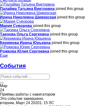
Смотреть больше
Палайма Татьяна Викторвна
joined this group
Ирина Николевна Шиверская
joined this group
Мария Суворова
joined this group
Таизова Ольга Сергеевна
joined this group
Керимова Ирина Юрьевна
joined this group
Рожкова Юлия Сергеевна
joined this group
Еще
События
Мар
24
Приёмы работы с навигатором
Это событие завершено.
вторник, Март 24 20201: 15 ЛС