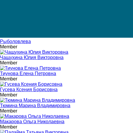
Рыболовлева
Member
Чащухина Юлия Викторовна
Member
Тиунова Елена Петровна
Member
Гусева Ксения Борисовна
Member
Тюмина Марина Владимировна
Member
Макарова Ольга Николаевна
Member