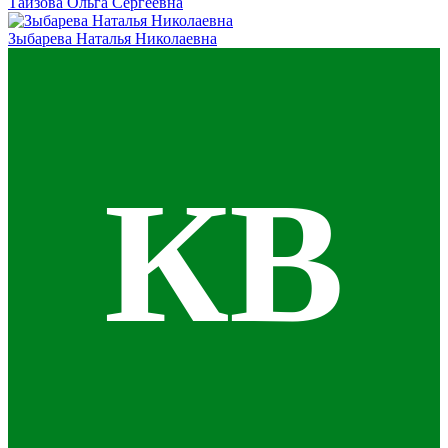
Таизова Ольга Сергеевна
Зыбарева Наталья Николаевна
КВ