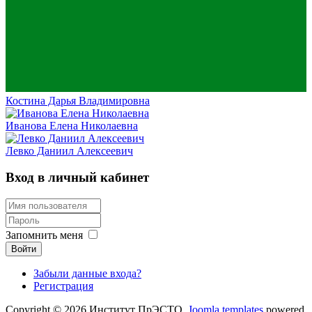
Костина Дарья Владимировна
Иванова Елена Николаевна
Левко Даниил Алексеевич
Вход в личный кабинет
Запомнить меня
Войти
Забыли данные входа?
Регистрация
Copyright © 2026 Институт ПрЭСТО.
Joomla templates
powered