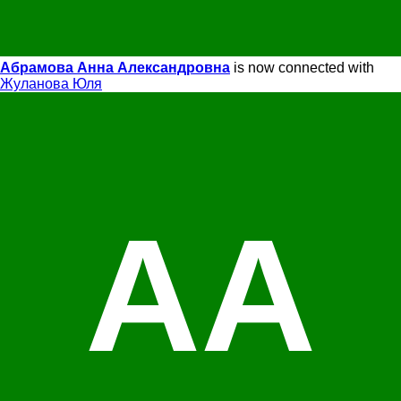
Абрамова Анна Александровна
is now connected with
Жуланова Юля
АА