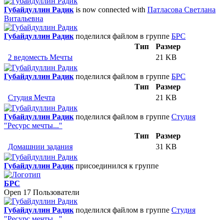
Губайдуллин Радик
is now connected with
Патласова Светлана
Витальевна
Губайдуллин Радик
поделился файлом в группе
БРС
Тип
Размер
2 ведоместь Мечты
21 KB
Губайдуллин Радик
поделился файлом в группе
БРС
Тип
Размер
Студия Мечта
21 KB
Губайдуллин Радик
поделился файлом в группе
Студия
"Ресурс мечты..."
Тип
Размер
Домашнии задания
31 KB
Губайдуллин Радик
присоединился к группе
БРС
Open
17 Пользователи
Губайдуллин Радик
поделился файлом в группе
Студия
"Ресурс мечты..."