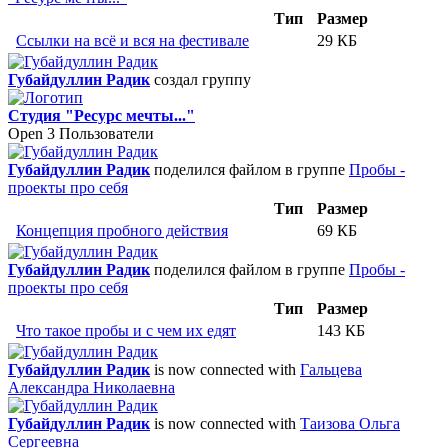
Тип
Размер
Ссылки на всё и вся на фестивале
29 КБ
Губайдуллин Радик
создал группу
Студия "Ресурс мечты..."
Open
3 Пользователи
Губайдуллин Радик
поделился файлом в группе
Пробы -
проекты про себя
Тип
Размер
Концепция пробного действия
69 КБ
Губайдуллин Радик
поделился файлом в группе
Пробы -
проекты про себя
Тип
Размер
Что такое пробы и с чем их едят
143 КБ
Губайдуллин Радик
is now connected with
Гальцева
Александра Николаевна
Губайдуллин Радик
is now connected with
Таизова Ольга
Сергеевна