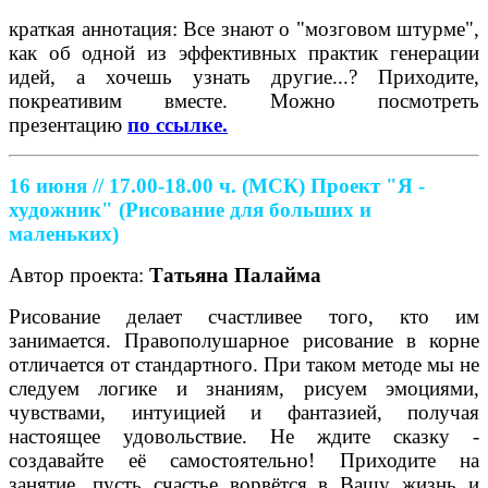
краткая аннотация: Все знают о "мозговом штурме",
как об одной из эффективных практик генерации
идей, а хочешь узнать другие...? Приходите,
покреативим вместе. Можно посмотреть
презентацию
по ссылке.
16 июня // 17.00-18.00 ч. (МСК)
Проект "Я -
художник" (Рисование для больших и
маленьких)
Автор проекта:
Татьяна Палайма
Рисование делает счастливее того, кто им
занимается. Правополушарное рисование в корне
отличается от стандартного. При таком методе мы не
следуем логике и знаниям, рисуем эмоциями,
чувствами, интуицией и фантазией, получая
настоящее удовольствие. Не ждите сказку -
создавайте её самостоятельно! Приходите на
занятие, пусть счастье ворвётся в Вашу жизнь и