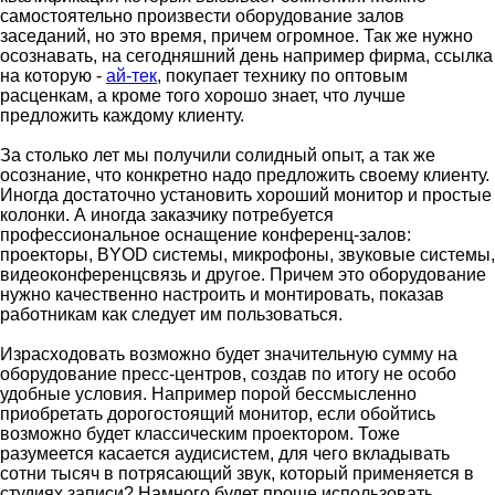
самостоятельно произвести оборудование залов
заседаний, но это время, причем огромное. Так же нужно
осознавать, на сегодняшний день например фирма, ссылка
на которую -
ай-тек
, покупает технику по оптовым
расценкам, а кроме того хорошо знает, что лучше
предложить каждому клиенту.
За столько лет мы получили солидный опыт, а так же
осознание, что конкретно надо предложить своему клиенту.
Иногда достаточно установить хороший монитор и простые
колонки. А иногда заказчику потребуется
профессиональное оснащение конференц-залов:
проекторы, BYOD системы, микрофоны, звуковые системы,
видеоконференцсвязь и другое. Причем это оборудование
нужно качественно настроить и монтировать, показав
работникам как следует им пользоваться.
Израсходовать возможно будет значительную сумму на
оборудование пресс-центров, создав по итогу не особо
удобные условия. Например порой бессмысленно
приобретать дорогостоящий монитор, если обойтись
возможно будет классическим проектором. Тоже
разумеется касается аудисистем, для чего вкладывать
сотни тысяч в потрясающий звук, который применяется в
студиях записи? Намного будет проще использовать