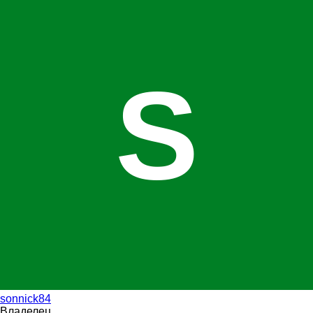
S
sonnick84
Владелец